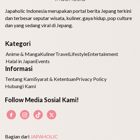
Japaholic Indonesia merupakan portal berita Jepang terkini
dan terbesar seputar wisata, kuliner, gaya hidup, pop culture
dan yang sedang viral di Jepang.
Kategori
Anime & Manga
Kuliner
Travel
Lifestyle
Entertainment
Halal in Japan
Events
Informasi
Tentang Kami
Syarat & Ketentuan
Privacy Policy
Hubungi Kami
Follow Media Sosial Kami!
Bagian dari
JAPAHOLIC