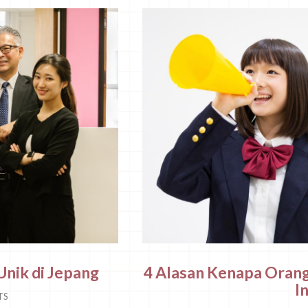
Unik di Jepang
4 Alasan Kenapa Orang
I
TS