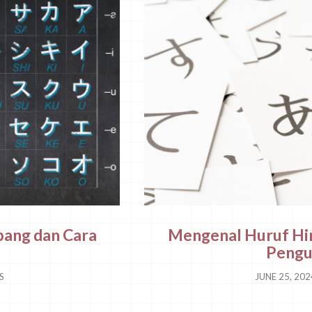
ang dan Cara
Mengenal Huruf Hi
Pengu
S
JUNE 25, 20