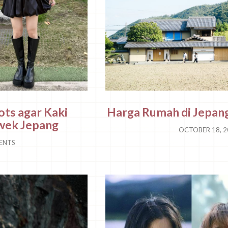
ots agar Kaki
Harga Rumah di Jepang
ewek Jepang
OCTOBER 18, 
ENTS