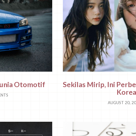
unia Otomotif
Sekilas Mirip, Ini Per
Korea
NTS
AUGUST 20, 2