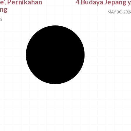
e’, Pernikahan
4 Budaya Jepang y
ang
MAY 30, 20
S