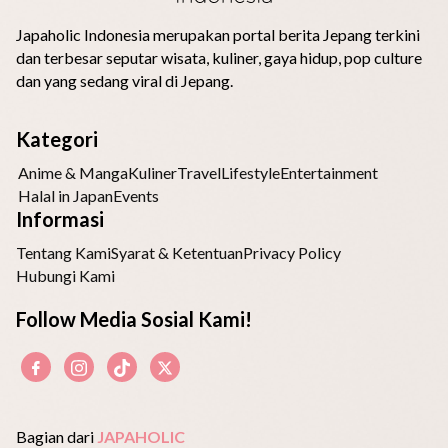
Japaholic Indonesia merupakan portal berita Jepang terkini
dan terbesar seputar wisata, kuliner, gaya hidup, pop culture
dan yang sedang viral di Jepang.
Kategori
Anime & Manga
Kuliner
Travel
Lifestyle
Entertainment
Halal in Japan
Events
Informasi
Tentang Kami
Syarat & Ketentuan
Privacy Policy
Hubungi Kami
Follow Media Sosial Kami!
Bagian dari
JAPAHOLIC