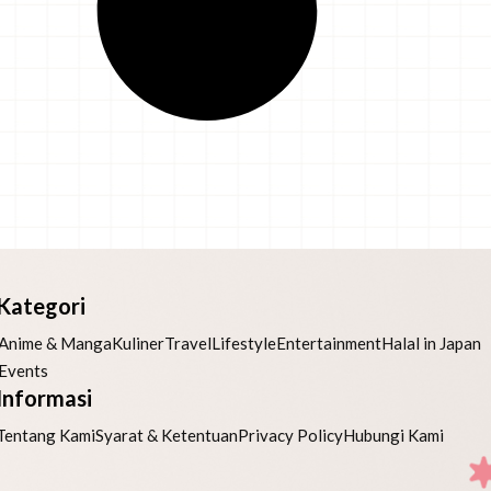
Kategori
Anime & Manga
Kuliner
Travel
Lifestyle
Entertainment
Halal in Japan
Events
Informasi
Tentang Kami
Syarat & Ketentuan
Privacy Policy
Hubungi Kami