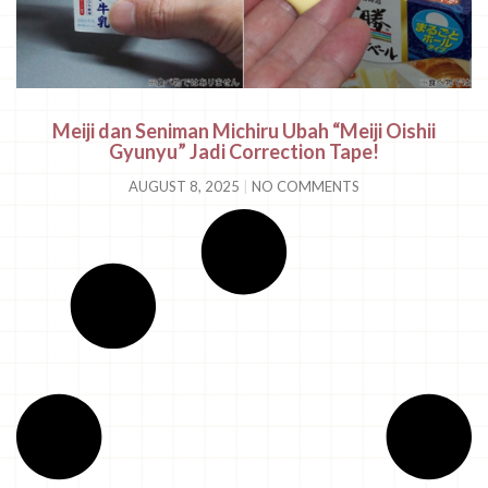
Meiji dan Seniman Michiru Ubah “Meiji Oishii
Gyunyu” Jadi Correction Tape!
AUGUST 8, 2025
NO COMMENTS