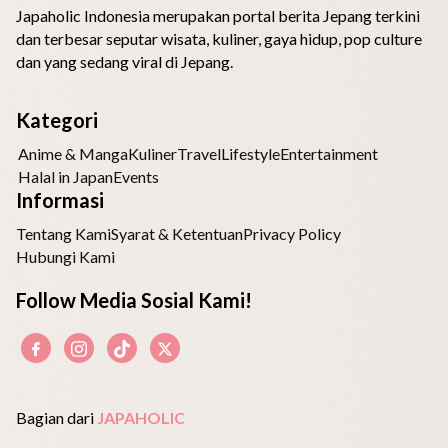
Japaholic Indonesia merupakan portal berita Jepang terkini
dan terbesar seputar wisata, kuliner, gaya hidup, pop culture
dan yang sedang viral di Jepang.
Kategori
Anime & Manga
Kuliner
Travel
Lifestyle
Entertainment
Halal in Japan
Events
Informasi
Tentang Kami
Syarat & Ketentuan
Privacy Policy
Hubungi Kami
Follow Media Sosial Kami!
Bagian dari
JAPAHOLIC