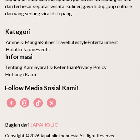
dan terbesar seputar wisata, kuliner, gaya hidup, pop culture
dan yang sedang viral di Jepang.
Kategori
Anime & Manga
Kuliner
Travel
Lifestyle
Entertainment
Halal in Japan
Events
Informasi
Tentang Kami
Syarat & Ketentuan
Privacy Policy
Hubungi Kami
Follow Media Sosial Kami!
Bagian dari
JAPAHOLIC
Copyright ©2026 Japaholic Indonesia All Right Reserved.