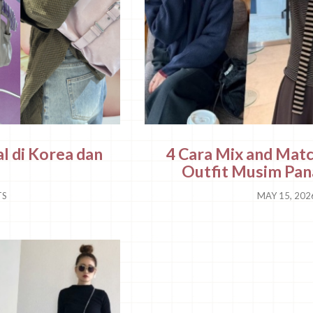
l di Korea dan
4 Cara Mix and Mat
Outfit Musim Pan
TS
MAY 15, 20