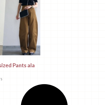
sized Pants ala
TS