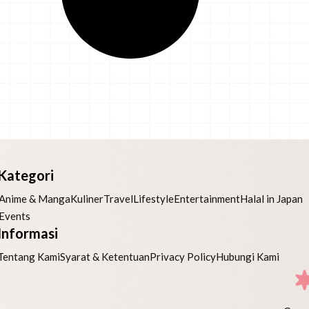
Kategori
Anime & Manga
Kuliner
Travel
Lifestyle
Entertainment
Halal in Japan
Events
Informasi
Tentang Kami
Syarat & Ketentuan
Privacy Policy
Hubungi Kami