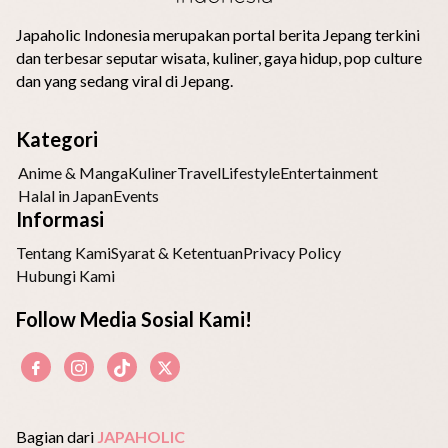
Japaholic Indonesia merupakan portal berita Jepang terkini
dan terbesar seputar wisata, kuliner, gaya hidup, pop culture
dan yang sedang viral di Jepang.
Kategori
Anime & Manga
Kuliner
Travel
Lifestyle
Entertainment
Halal in Japan
Events
Informasi
Tentang Kami
Syarat & Ketentuan
Privacy Policy
Hubungi Kami
Follow Media Sosial Kami!
Bagian dari
JAPAHOLIC