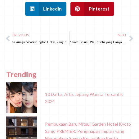
LinkedIn
Pinterest
PREVIOUS
NEXT
Sakuragicho Washington Hotel, Penginapan dengan View Menakjubkan di Yokohama!
6 Produk Susu Wajib Coba yang Hanya Ada di Jepang (Edisi 2025)!
Trending
10 Daftar Artis Jepang Wanita Tercantik
2024
Pembukaan Baru Mitsui Garden Hotel Kyoto
Sanjo PREMIER: Penginapan Impian yang
Merangkum Semua Kecantikan Kyoto