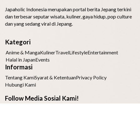
Japaholic Indonesia merupakan portal berita Jepang terkini
dan terbesar seputar wisata, kuliner, gaya hidup, pop culture
dan yang sedang viral di Jepang.
Kategori
Anime & Manga
Kuliner
Travel
Lifestyle
Entertainment
Halal in Japan
Events
Informasi
Tentang Kami
Syarat & Ketentuan
Privacy Policy
Hubungi Kami
Follow Media Sosial Kami!
Bagian dari
JAPAHOLIC