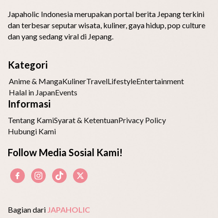
Japaholic Indonesia merupakan portal berita Jepang terkini
dan terbesar seputar wisata, kuliner, gaya hidup, pop culture
dan yang sedang viral di Jepang.
Kategori
Anime & Manga
Kuliner
Travel
Lifestyle
Entertainment
Halal in Japan
Events
Informasi
Tentang Kami
Syarat & Ketentuan
Privacy Policy
Hubungi Kami
Follow Media Sosial Kami!
Bagian dari
JAPAHOLIC