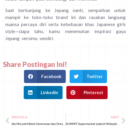
Saat berkunjung ke Jepang nanti, sempatkan untuk
mampir ke toko-toko brand ini dan rasakan langsung
nuansa percaya diri serta kebebasan khas Japanese girls
style—siapa tahu, kamu menemukan inspirasi gaya
Jepang versimu sendiri.
Share Postingan Ini!
Facebook
Twitter
LinkedIn
Pinterest
PREVIOUS
NEXT
Ide Mix and Match Outerwear dan Dress Khas Cewek Jepang untuk Musim Dingin
SUMMIT, Supermarket Lokal di Wilayah Kanto yang Wajib Dicoba