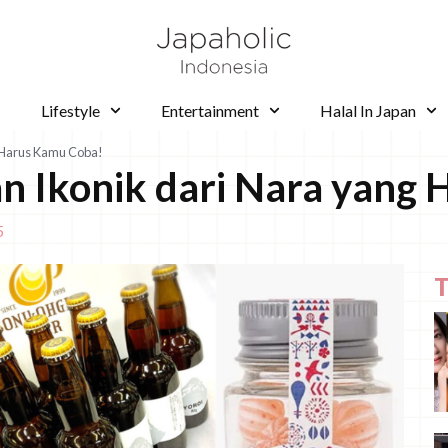
Lifestyle
Entertainment
Halal In Japan
g Harus Kamu Coba!
an Ikonik dari Nara yang
5
T