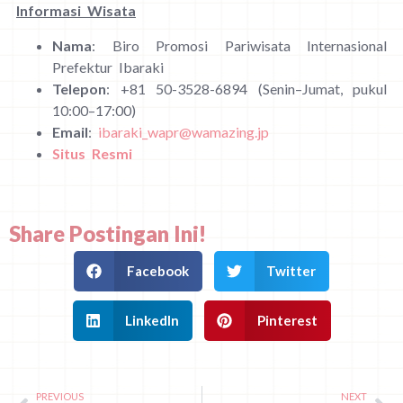
Informasi Wisata
Nama
: Biro Promosi Pariwisata Internasional
Prefektur Ibaraki
Telepon
: +81 50-3528-6894 (Senin–Jumat, pukul
10:00–17:00)
Email
:
ibaraki_wapr@wamazing.jp
Situs Resmi
Share Postingan Ini!
Facebook
Twitter
LinkedIn
Pinterest
PREVIOUS
NEXT