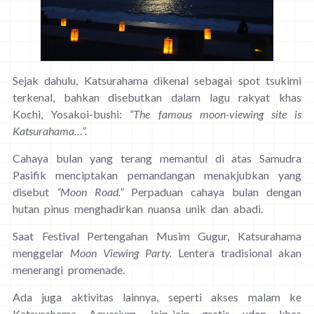
Sejak dahulu, Katsurahama dikenal sebagai spot tsukimi
terkenal, bahkan disebutkan dalam lagu rakyat khas
Kochi, Yosakoi-bushi:
“The famous moon-viewing site is
Katsurahama…”
.
Cahaya bulan yang terang memantul di atas Samudra
Pasifik menciptakan pemandangan menakjubkan yang
disebut
“Moon Road.”
Perpaduan cahaya bulan dengan
hutan pinus menghadirkan nuansa unik dan abadi.
Saat Festival Pertengahan Musim Gugur, Katsurahama
menggelar
Moon Viewing Party.
Lentera tradisional akan
menerangi promenade.
Ada juga aktivitas lainnya, seperti akses malam ke
Katsurahama Aquarium, icip-icip gratis udon khas