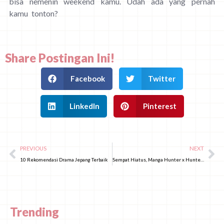
bisa nemenin weekend kamu. Udah ada yang pernah
kamu tonton?
Share Postingan Ini!
Facebook
Twitter
LinkedIn
Pinterest
PREVIOUS
NEXT
10 Rekomendasi Drama Jepang Terbaik
Sempat Hiatus, Manga Hunter x Hunter Lanjut Lagi September Mendatang
Trending