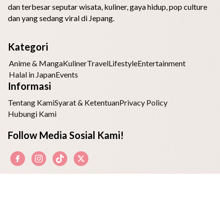
dan terbesar seputar wisata, kuliner, gaya hidup, pop culture
dan yang sedang viral di Jepang.
Kategori
Anime & Manga
Kuliner
Travel
Lifestyle
Entertainment
Halal in Japan
Events
Informasi
Tentang Kami
Syarat & Ketentuan
Privacy Policy
Hubungi Kami
Follow Media Sosial Kami!
Bagian dari
JAPAHOLIC
Copyright ©2026 Japaholic Indonesia All Right Reserved.