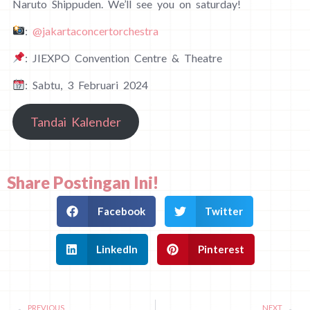
Naruto Shippuden. We’ll see you on saturday!
:
@jakartaconcertorchestra
: JIEXPO Convention Centre & Theatre
: Sabtu, 3 Februari 2024
Tandai Kalender
Share Postingan Ini!
Facebook
Twitter
LinkedIn
Pinterest
PREVIOUS
NEXT