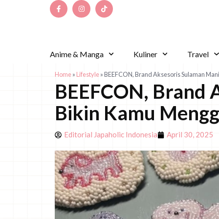
Anime & Manga
Kuliner
Travel
Home
»
Lifestyle
»
BEEFCON, Brand Aksesoris Sulaman Manik
BEEFCON, Brand Ak
Bikin Kamu Menggi
Editorial Japaholic Indonesia
April 30, 2025