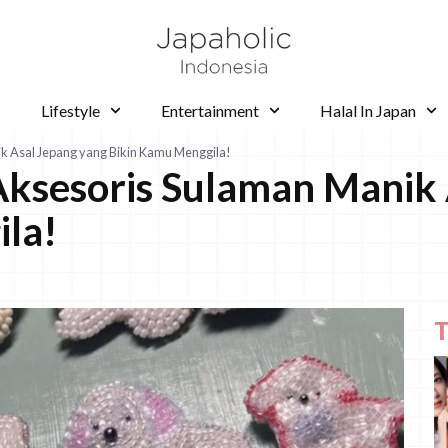
Lifestyle
Entertainment
Halal In Japan
 Asal Jepang yang Bikin Kamu Menggila!
sesoris Sulaman Manik 
la!
T