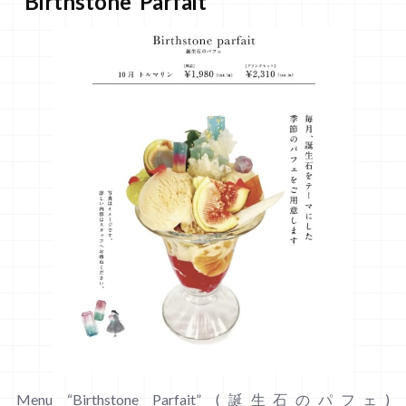
“Birthstone Parfait”
Menu “Birthstone Parfait” (誕生石のパフェ)