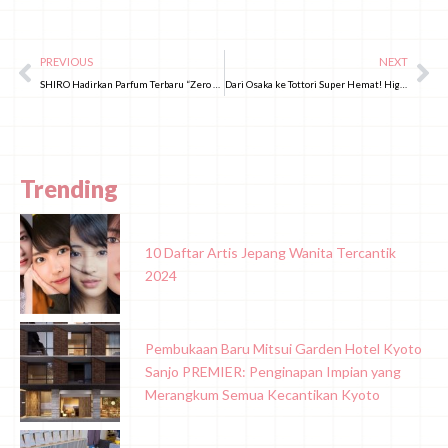
PREVIOUS
NEXT
SHIRO Hadirkan Parfum Terbaru “Zero Peony Bliss” dengan Memanfaatkan Cat Sisa!
Dari Osaka ke Tottori Super Hemat! Highway Bus Khusus Wisatawan Asing Mulai 1.000 Yen!
Trending
10 Daftar Artis Jepang Wanita Tercantik
2024
Pembukaan Baru Mitsui Garden Hotel Kyoto
Sanjo PREMIER: Penginapan Impian yang
Merangkum Semua Kecantikan Kyoto