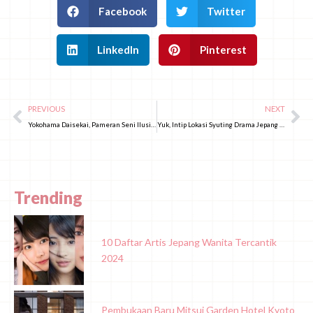
Facebook
Twitter
LinkedIn
Pinterest
PREVIOUS
NEXT
Yokohama Daisekai, Pameran Seni Ilusi Favorit di Yokohama!
Yuk, Intip Lokasi Syuting Drama Jepang Romantics Anonymous!
Trending
10 Daftar Artis Jepang Wanita Tercantik
2024
Pembukaan Baru Mitsui Garden Hotel Kyoto