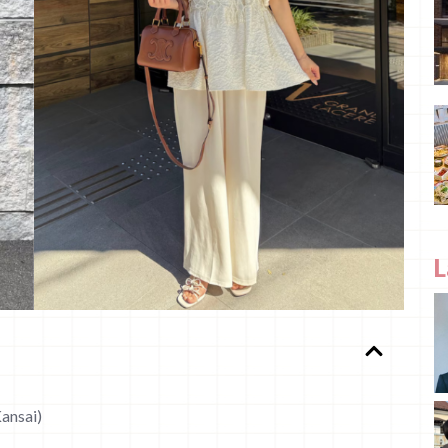
L
Kansai)