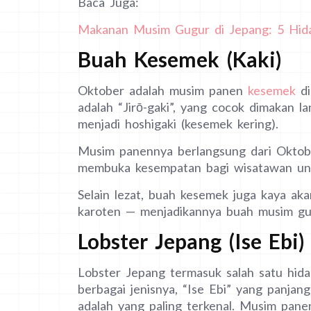
Baca Juga:
Makanan Musim Gugur di Jepang: 5 Hida
Buah Kesemek (Kaki)
Oktober adalah musim panen
kesemek
di
adalah “Jirō-gaki”, yang cocok dimakan la
menjadi hoshigaki (kesemek kering).
Musim panennya berlangsung dari Oktob
membuka kesempatan bagi wisatawan unt
Selain lezat, buah kesemek juga kaya akan
karoten — menjadikannya buah musim gug
Lobster Jepang (Ise Ebi)
Lobster Jepang termasuk salah satu hida
berbagai jenisnya, “Ise Ebi” yang panja
adalah yang paling terkenal. Musim pan