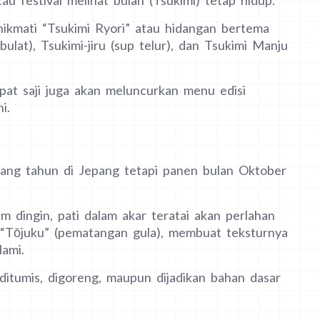
nikmati “Tsukimi Ryori” atau hidangan bertema
ulat), Tsukimi-jiru (sup telur), dan Tsukimi Manju
at saji juga akan meluncurkan menu edisi
i.
jang tahun di Jepang tetapi panen bulan Oktober
 dingin, pati dalam akar teratai akan perlahan
t “Tōjuku” (pematangan gula), membuat teksturnya
lami.
 ditumis, digoreng, maupun dijadikan bahan dasar