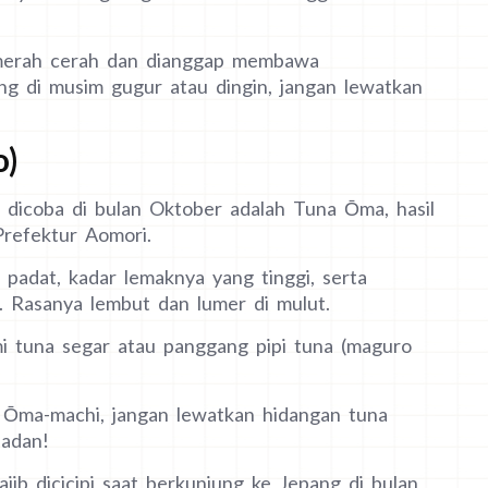
i merah cerah dan dianggap membawa
ng di musim gugur atau dingin, jangan lewatkan
o)
b dicoba di bulan Oktober adalah Tuna Ōma, hasil
Prefektur Aomori.
 padat, kadar lemaknya yang tinggi, serta
 Rasanya lembut dan lumer di mulut.
mi tuna segar atau panggang pipi tuna (maguro
, Ōma-machi, jangan lewatkan hidangan tuna
padan!
ib dicicipi saat berkunjung ke Jepang di bulan