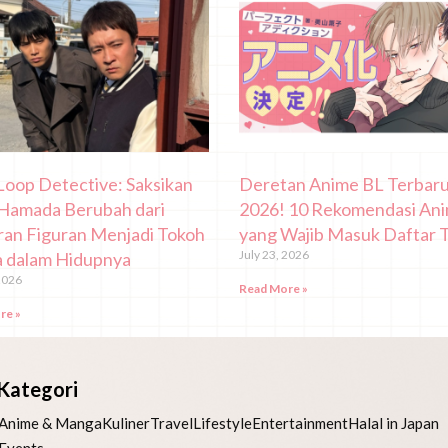
Loop Detective: Saksikan
Deretan Anime BL Terbar
Hamada Berubah dari
2026! 10 Rekomendasi An
an Figuran Menjadi Tokoh
yang Wajib Masuk Daftar 
July 23, 2026
 dalam Hidupnya
2026
Read More »
re »
Kategori
Anime & Manga
Kuliner
Travel
Lifestyle
Entertainment
Halal in Japan
Events