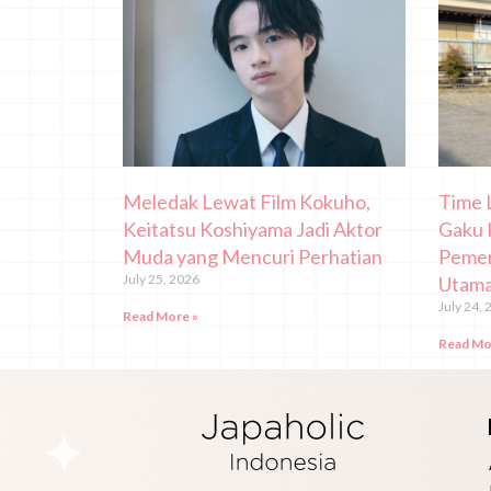
Meledak Lewat Film Kokuho,
Time 
Keitatsu Koshiyama Jadi Aktor
Gaku 
Muda yang Mencuri Perhatian
Pemer
July 25, 2026
Utama
July 24, 
Read More »
Read Mo