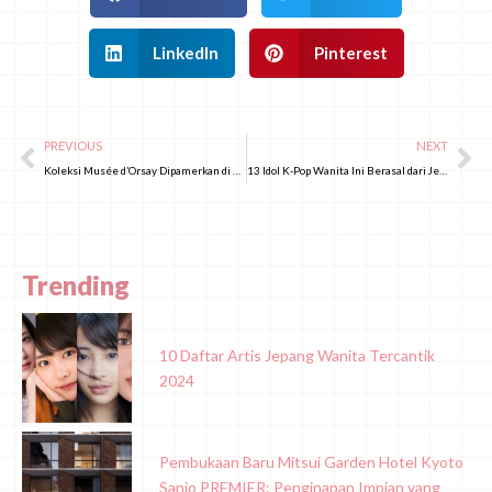
LinkedIn
Pinterest
PREVIOUS
NEXT
Koleksi Musée d’Orsay Dipamerkan di Museum Seni Metropolitan Tokyo
13 Idol K-Pop Wanita Ini Berasal dari Jepang, Ada Biasmu?
Trending
10 Daftar Artis Jepang Wanita Tercantik
2024
Pembukaan Baru Mitsui Garden Hotel Kyoto
Sanjo PREMIER: Penginapan Impian yang