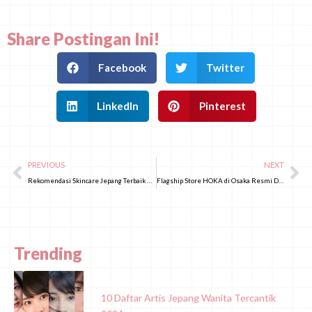
Share Postingan Ini!
Facebook
Twitter
LinkedIn
Pinterest
PREVIOUS
NEXT
Rekomendasi Skincare Jepang Terbaik untuk Perawatan setelah Treatment Klinik Kecantikan!
Flagship Store HOKA di Osaka Resmi Dibuka, Jalan 10.000 Langkah Sehari Pun Tetap Nyaman!
Trending
10 Daftar Artis Jepang Wanita Tercantik