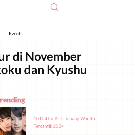
Events
ur di November
koku dan Kyushu
rending
10 Daftar Artis Jepang Wanita
Tercantik 2024