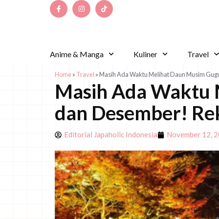
Anime & Manga
Kuliner
Travel
Home
»
Travel
»
Masih Ada Waktu Melihat Daun Musim Gug
Masih Ada Waktu 
dan Desember! Re
Editorial Japaholic Indonesia
November 12, 