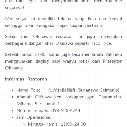
atau mie segar. Kami menyarankan untuk mencoba mie
segarnya!
Mie segar ini memiliki tekstur yang licin dan kenyal
sehingga bikin ketagihan sejak suapan pertama.
Selain mie Okinawa, restoran ini juga menyajikan
berbagai hidangan khas Okinawa seperti Taco Rice.
Setelah pukul 17.00, kamu juga bisa menikmati Yakiniku
menggunakan daging sapi wagyu lokal dari Prefektur
Okinawa.
Informasi Restoran
Nama Toko: すながわ製麺所 (Sunagawa Seimenjo)
Alamat: Okinawa-ken, Nakagami-gun, Chatan-cho,
Mihama 9-7 Lantai 1
Nomor Telepon: 098-923-4744
Jam Operasional:
Minggu–Kamis: 11:00–24:00