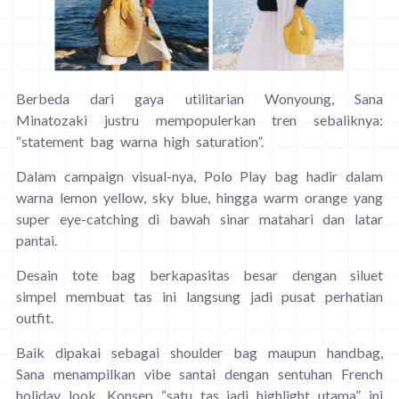
Berbeda dari gaya utilitarian Wonyoung, Sana
Minatozaki justru mempopulerkan tren sebaliknya:
“statement bag warna high saturation”.
Dalam campaign visual-nya, Polo Play bag hadir dalam
warna lemon yellow, sky blue, hingga warm orange yang
super eye-catching di bawah sinar matahari dan latar
pantai.
Desain tote bag berkapasitas besar dengan siluet
simpel membuat tas ini langsung jadi pusat perhatian
outfit.
Baik dipakai sebagai shoulder bag maupun handbag,
Sana menampilkan vibe santai dengan sentuhan French
holiday look. Konsep “satu tas jadi highlight utama” ini