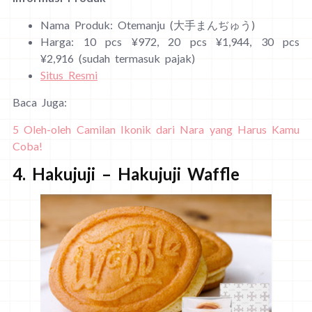
Nama Produk: Otemanju (大手まんぢゅう)
Harga: 10 pcs ¥972, 20 pcs ¥1,944, 30 pcs
¥2,916 (sudah termasuk pajak)
Situs Resmi
Baca Juga:
5 Oleh-oleh Camilan Ikonik dari Nara yang Harus Kamu
Coba!
4. Hakujuji – Hakujuji Waffle