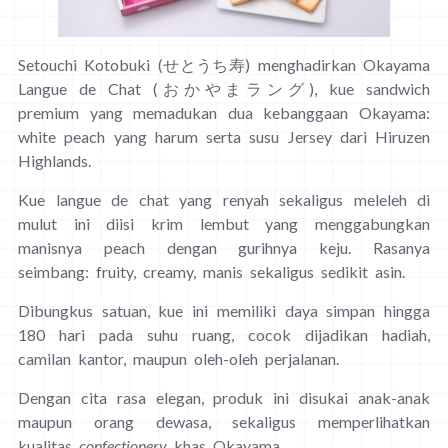
Setouchi Kotobuki (せとうち寿) menghadirkan Okayama
Langue de Chat (おかやまラング), kue sandwich
premium yang memadukan dua kebanggaan Okayama:
white peach yang harum serta susu Jersey dari Hiruzen
Highlands.
Kue langue de chat yang renyah sekaligus meleleh di
mulut ini diisi krim lembut yang menggabungkan
manisnya peach dengan gurihnya keju. Rasanya
seimbang: fruity, creamy, manis sekaligus sedikit asin.
Dibungkus satuan, kue ini memiliki daya simpan hingga
180 hari pada suhu ruang, cocok dijadikan hadiah,
camilan kantor, maupun oleh-oleh perjalanan.
Dengan cita rasa elegan, produk ini disukai anak-anak
maupun orang dewasa, sekaligus memperlihatkan
kualitas
confectionery
khas Okayama.