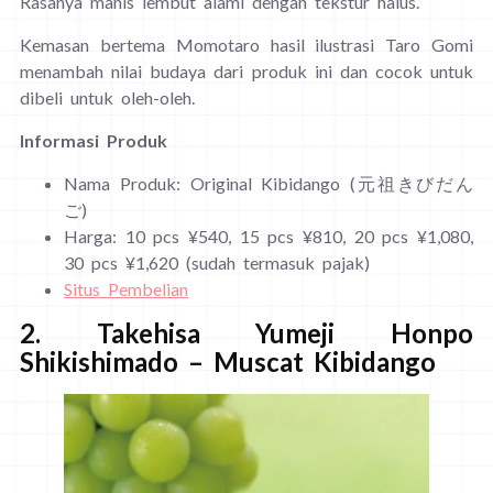
Rasanya manis lembut alami dengan tekstur halus.
Kemasan bertema Momotaro hasil ilustrasi Taro Gomi
menambah nilai budaya dari produk ini dan cocok untuk
dibeli untuk oleh-oleh.
Informasi Produk
Nama Produk: Original Kibidango (元祖きびだん
ご)
Harga: 10 pcs ¥540, 15 pcs ¥810, 20 pcs ¥1,080,
30 pcs ¥1,620 (sudah termasuk pajak)
Situs Pembelian
2. Takehisa Yumeji Honpo
Shikishimado – Muscat Kibidango