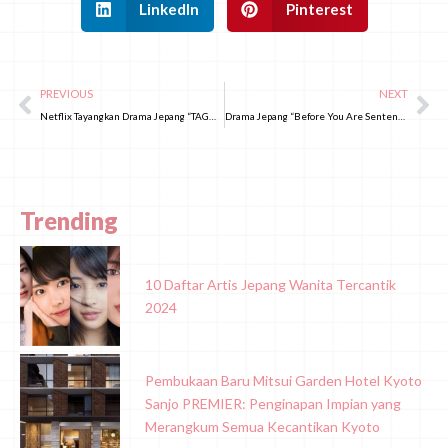
LinkedIn
Pinterest
PREVIOUS
NEXT
Netflix Tayangkan Drama Jepang “TAGUSARI bros.”, Ungkap Kebenaran yang Terkubur Waktu
Drama Jepang “Before You Are Sentenced to Death” Telah Hadir di Netflix!
Trending
10 Daftar Artis Jepang Wanita Tercantik
2024
Pembukaan Baru Mitsui Garden Hotel Kyoto
Sanjo PREMIER: Penginapan Impian yang
Merangkum Semua Kecantikan Kyoto