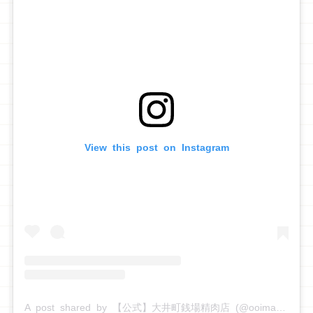
View this post on Instagram
A post shared by 【公式】大井町銭場精肉店 (@ooimachi.zeniba)