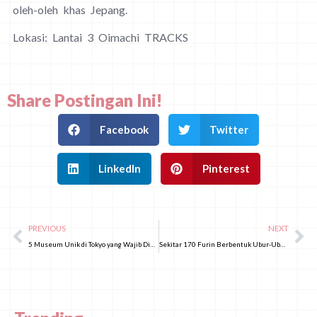
oleh-oleh khas Jepang.
Lokasi: Lantai 3 Oimachi TRACKS
Share Postingan Ini!
Facebook
Twitter
LinkedIn
Pinterest
PREVIOUS
NEXT
5 Museum Unik di Tokyo yang Wajib Dikunjungi! Masuki Dunia Miniatur Neon Genesis Evangelion
Sekitar 170 Furin Berbentuk Ubur-Ubur Hadir di Kyoto Aquarium dalam Event Terbatas “Jellyfish, Umbrellas and Wind Chimes”