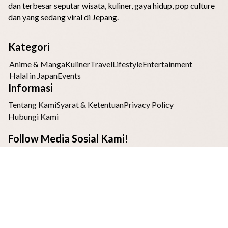
dan terbesar seputar wisata, kuliner, gaya hidup, pop culture
dan yang sedang viral di Jepang.
Kategori
Anime & Manga
Kuliner
Travel
Lifestyle
Entertainment
Halal in Japan
Events
Informasi
Tentang Kami
Syarat & Ketentuan
Privacy Policy
Hubungi Kami
Follow Media Sosial Kami!
Bagian dari
JAPAHOLIC
Copyright ©2026 Japaholic Indonesia All Right Reserved.