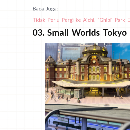
Baca Juga:
Tidak Perlu Pergi ke Aichi, “Ghibli Park E
03. Small Worlds Tokyo