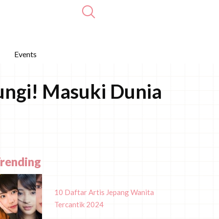
Events
ungi! Masuki Dunia
rending
10 Daftar Artis Jepang Wanita
Tercantik 2024