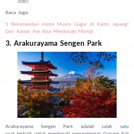
活館)
Baca Juga:
5 Rekomendasi Hotel Musim Gugur di Kanto Jepang!
Dari Kamar Pun Bisa Menikmati Momiji
3. Arakurayama Sengen Park
Arakurayama Sengen Park adalah salah satu
spot terbaik untuk menikmati pemandangan Gunung Fuji