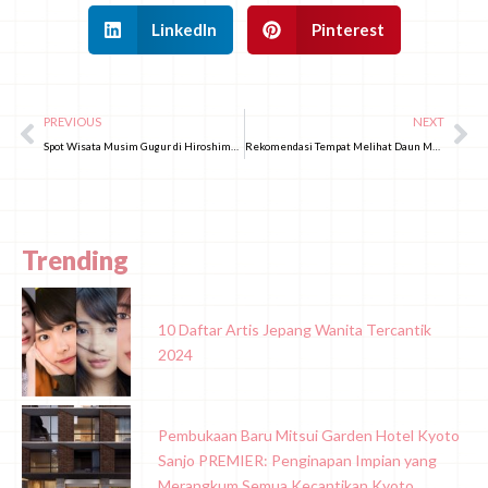
LinkedIn
Pinterest
PREVIOUS
NEXT
Spot Wisata Musim Gugur di Hiroshima, Hanya Diketahui Warga Lokal!
Rekomendasi Tempat Melihat Daun Musim Gugur (Momiji) di Kansai 2025!
Trending
10 Daftar Artis Jepang Wanita Tercantik
2024
Pembukaan Baru Mitsui Garden Hotel Kyoto
Sanjo PREMIER: Penginapan Impian yang
Merangkum Semua Kecantikan Kyoto